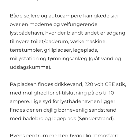
Både sejlere og autocampere kan glæde sig
over en moderne og velfungerende
lystbådehavn, hvor der blandt andet er adgang
til nyere toilet/baderum, vaskemaskine,
tørretumbler, grillpladser, legeplads,
miljøstation og tømningsanlæg (gråt vand og
udslagskumme).
På pladsen findes drikkevand, 220 volt CEE stik,
med mulighed for el-tilslutning på op til 10
ampere. Lige syd for lystbådehavnen ligger
findes der en dejlig børnevenlig sandstrand
med badebro og legeplads (Sønderstrand).
Byens centrum med en hyggelig atmosfære