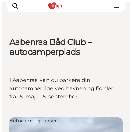
Aabenraa Båd Club –
Oplevelser
autocamperplads
Byer & Steder
Det sker
Overnatning
I Aabenraa kan du parkere din
Planlæg din ferie
autocamper lige ved havnen og fjorden
Booking
fra 15. maj - 15. september.
Autocamperpladser