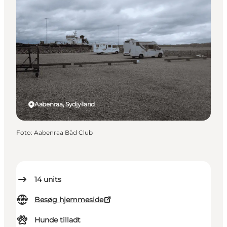
Aabenraa, Sydjylland
Foto
:
Aabenraa Båd Club
14
units
Besøg hjemmeside
Hunde tilladt