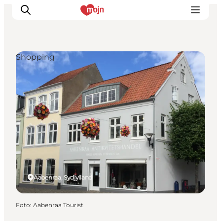
Shopping
Oplevelser
Byer & Steder
Det sker
Overnatning
Planlæg din ferie
Booking
Aabenraa, Sydjylland
Foto
:
Aabenraa Tourist