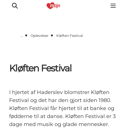
■
■
…
Oplevelser
Kløften Festival
Oplevelser
Byer & Steder
Det sker
Kløften Festival
Overnatning
Planlæg din ferie
Booking
I hjertet af Haderslev blomstrer Kløften
Festival og det har den gjort siden 1980.
Kløften Festival får hjertet til at banke og
fødderne til at danse. Kløften Festival er 3
dage med musik og glade mennesker.