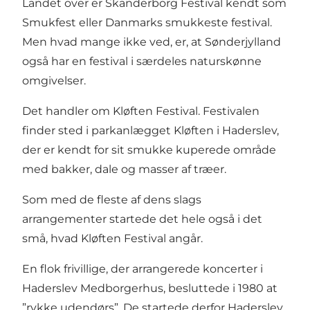
Landet over er Skanderborg Festival kendt som
Smukfest eller Danmarks smukkeste festival.
Men hvad mange ikke ved, er, at Sønderjylland
også har en festival i særdeles naturskønne
omgivelser.
Det handler om
Kløften Festival
. Festivalen
finder sted i parkanlægget Kløften i Haderslev,
der er kendt for sit smukke kuperede område
med bakker, dale og masser af træer.
Som med de fleste af dens slags
arrangementer startede det hele også i det
små, hvad Kløften Festival angår.
En flok frivillige, der arrangerede koncerter i
Haderslev Medborgerhus, besluttede i 1980 at
”rykke udendørs”. De startede derfor Haderslev