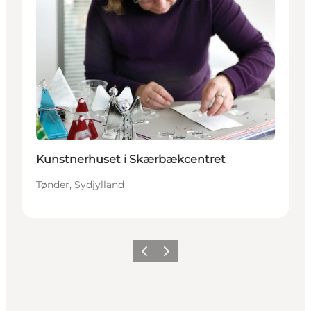
Kunstnerhuset i Skærbækcentret
Tønder, Sydjylland
Forrige
Næste