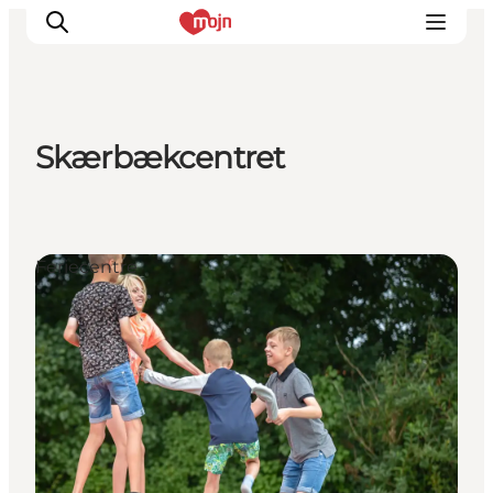
Skærbækcentret
Oplevelser
Byer & Steder
Det sker
Feriecentre
Overnatning
Planlæg din ferie
Booking