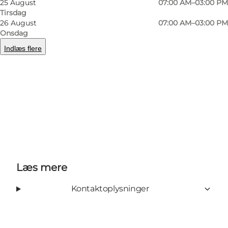
25 August
07:00 AM–03:00 PM
Med sine 700 siddepladser er Egen Kirke
Tirsdag
landets andenstørste landsbykirke, næstefter
26 August
07:00 AM–03:00 PM
Vestervig Kirke i Thy.
Onsdag
Indlæs flere
Åbning uden for normale tider kan eventuelt
aftales med præsten eller kirketjeneren.
Læs mere
Kontaktoplysninger