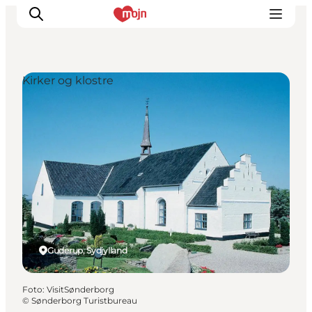
Kirker og klostre
Oplevelser
Byer & Steder
Det sker
Overnatning
Planlæg din ferie
Booking
Guderup, Sydjylland
Foto
:
VisitSønderborg
©
Sønderborg Turistbureau