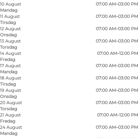
10 August
07:00 AM–03:00 PM
Mandag
11 August
07:00 AM–03:00 PM
Tirsdag
Bemærkelsesværdige gl. kirkestalde opført ca.
12 August
07:00 AM–03:00 PM
Onsdag
1793-1894, fritstående klokketårn, mindehøj
13 August
07:00 AM–03:00 PM
over faldne fra 1. verdenskrig. Gravsted for
Torsdag
biskop Jørgen Hansen (biskop for Als og Ærø
14 August
07:00 AM–12:00 PM
Fredag
1847-64), død 1889.
17 August
07:00 AM–03:00 PM
Mandag
Romansk kirke, bygget og indviet til Sct.
18 August
07:00 AM–03:00 PM
Morten i 1100-tallet, udvidet med hertugeligt
Tirsdag
19 August
07:00 AM–03:00 PM
gravkapel - nu indrettet til sakristi. Katolsk fløj-
Onsdag
altertavle fra 1515 med madonna i stråleglans.
20 August
07:00 AM–03:00 PM
Torsdag
Romansk døbefont (gotlandske sandsten),
21 August
07:00 AM–12:00 PM
renæssance prædikestol fra 1600 (Ringerinch
Fredag
fra Flensborg). Stort pulpitur.
24 August
07:00 AM–03:00 PM
Mandag