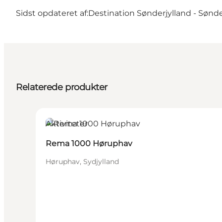
Sidst opdateret af:
Destination Sønderjylland - Sønd
Relaterede produkter
Aktiviteter
Rema 1000 Høruphav
Høruphav, Sydjylland