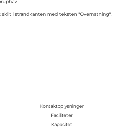
Høruphav
t skilt i strandkanten med teksten "Overnatning".
Kontaktoplysninger
Faciliteter
Kapacitet