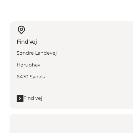
Find vej
Søndre Landevej
Høruphav
6470 Sydals
Find vej