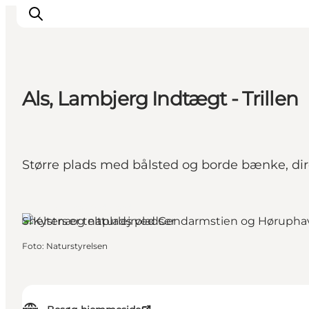
Als, Lambjerg Indtægt - Trillen
Oplevelser
Byer & Steder
Det sker
Større plads med bålsted og borde bænke, di
Overnatning
Planlæg din ferie
Høruphav, Sydjylland
Booking
Shelters og naturlejrpladser
Foto
:
Naturstyrelsen