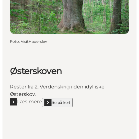
Foto
:
VisitHaderslev
Østerskoven
Rester fra 2. Verdenskrig i den idylliske
Østerskov.
Læs mere
Se på kort
Læs mere "Østerskoven"
show Østerskoven on_map