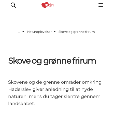
■
■
…
Naturoplevelser
Skove og grønne frirum
Aktiv sammen
Historie
Natur
Skove og grønne frirum
Overnatning
Det Sker
Planlæg din tur
Skovene og de grønne områder omkring
Haderslev giver anledning til at nyde
naturen, mens du tager slentre gennem
landskabet.