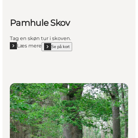
Pamhule Skov
Tag en skøn tur i skoven.
Læs mere
Se på kort
Læs mere "Pamhule Skov"
show Pamhule Skov on_map