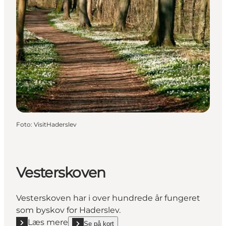
Foto
:
VisitHaderslev
Vesterskoven
Vesterskoven har i over hundrede år fungeret
som byskov for Haderslev.
Læs mere
Se på kort