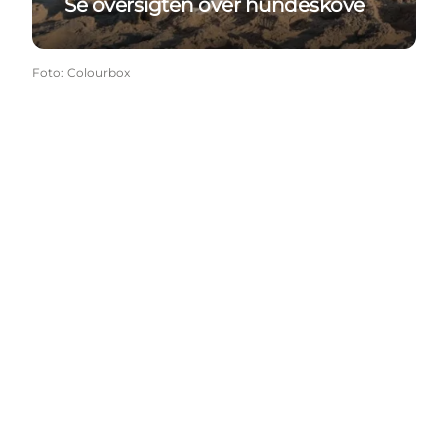
Se oversigten over hundeskove
Foto
:
Colourbox
Følg med
Vælg sprog