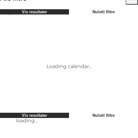
Vælg periode
Vis resultater
Nulstil filtre
Børn
Attraktioner
Venner
Overnatning
Mest populære
Sortér efter
:
Min virksomhed
Aktiviteter
Min partner
Begivenheder
loading...
Mig selv
Mad og drikke
Vis resultater
Nulstil filtre
Transport
Service og information
Vis resultater
Nulstil filtre
loading...
Loading calendar...
loading...
Vis resultater
Nulstil filtre
loading...