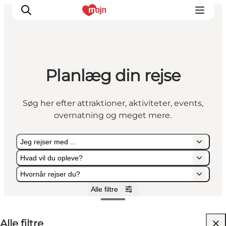
Planlæg din rejse
Oplevelser
Byer & Steder
Søg her efter attraktioner, aktiviteter, events,
Det sker
overnatning og meget mere.
Overnatning
Planlæg din ferie
Jeg rejser med ...
Booking
Hvad vil du opleve?
Hvornår rejser du?
Alle filtre
Jeg rejser med ...
Hvad vil du opleve?
Hvornår rejser du?
Alle filtre