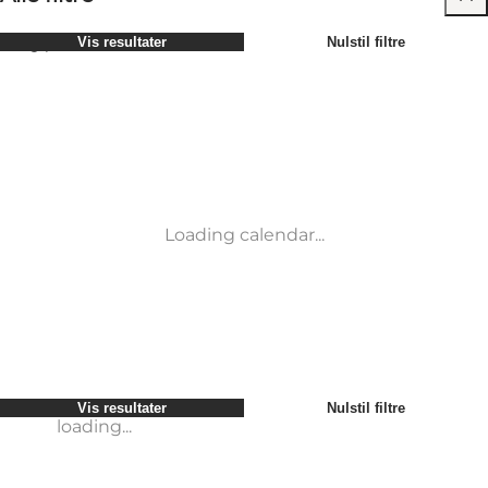
Vælg periode
Vis resultater
Nulstil filtre
Børn
Attraktioner
Venner
Overnatning
Mest populære
Sortér efter
:
Min virksomhed
Aktiviteter
Min partner
Begivenheder
loading...
Mig selv
Mad og drikke
Vis resultater
Nulstil filtre
Transport
Service og information
Vis resultater
Nulstil filtre
loading...
Loading calendar...
loading...
Vis resultater
Nulstil filtre
loading...