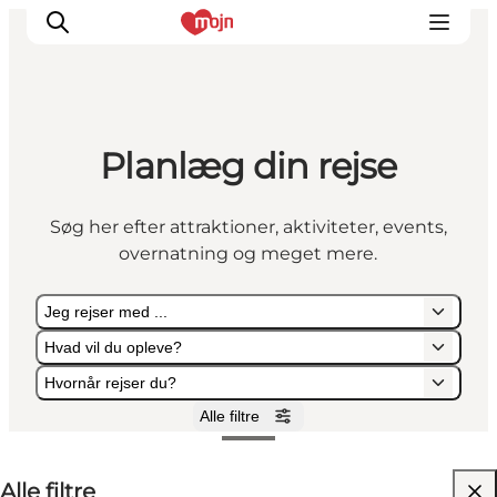
Planlæg din rejse
Oplevelser
Byer & Steder
Søg her efter attraktioner, aktiviteter, events,
Det sker
overnatning og meget mere.
Overnatning
Planlæg din ferie
Jeg rejser med ...
Booking
Hvad vil du opleve?
Hvornår rejser du?
Alle filtre
Jeg rejser med ...
Hvad vil du opleve?
Hvornår rejser du?
Alle filtre