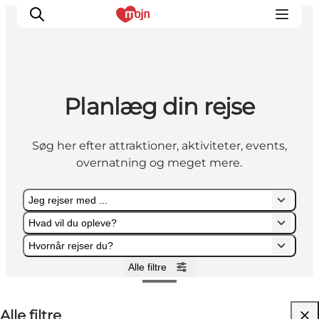
Planlæg din rejse
Oplevelser
Byer & Steder
Søg her efter attraktioner, aktiviteter, events,
Det sker
overnatning og meget mere.
Overnatning
Planlæg din ferie
Jeg rejser med ...
Booking
Hvad vil du opleve?
Hvornår rejser du?
Alle filtre
Jeg rejser med ...
Hvad vil du opleve?
Hvornår rejser du?
Alle filtre