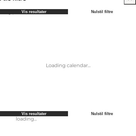
Vælg periode
Vis resultater
Nulstil filtre
Børn
Attraktioner
Venner
Overnatning
Mest populære
Sortér efter
:
Min virksomhed
Aktiviteter
Min partner
Begivenheder
loading...
Mig selv
Mad og drikke
Vis resultater
Nulstil filtre
Transport
Service og information
Vis resultater
Nulstil filtre
loading...
Loading calendar...
loading...
Vis resultater
Nulstil filtre
loading...