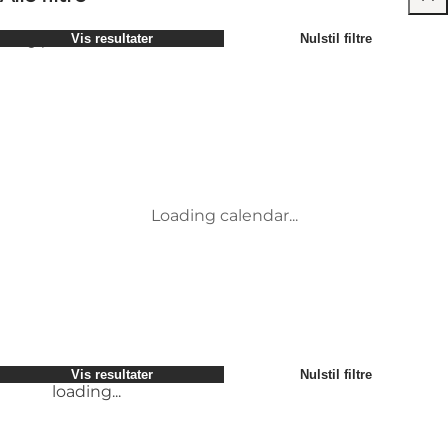
Vælg periode
Vis resultater
Nulstil filtre
Børn
Attraktioner
Venner
Overnatning
Mest populære
Sortér efter
:
Min virksomhed
Aktiviteter
Min partner
Begivenheder
loading...
Mig selv
Mad og drikke
Vis resultater
Nulstil filtre
Transport
Service og information
Vis resultater
Nulstil filtre
loading...
Loading calendar...
loading...
Vis resultater
Nulstil filtre
loading...