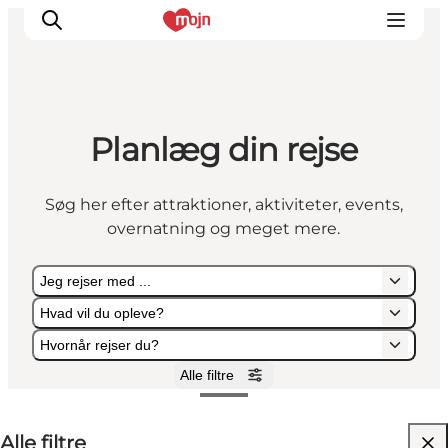
Planlæg din rejse
Oplevelser
Byer & Steder
Søg her efter attraktioner, aktiviteter, events,
Det sker
overnatning og meget mere.
Overnatning
Planlæg din ferie
Jeg rejser med ...
Booking
Hvad vil du opleve?
Hvornår rejser du?
Alle filtre
Jeg rejser med ...
Hvad vil du opleve?
Hvornår rejser du?
Alle filtre