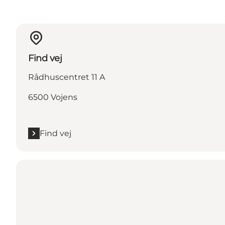
Find vej
Rådhuscentret 11 A
6500 Vojens
Find vej