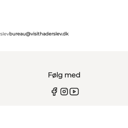
slev
bureau@visithaderslev.dk
Følg med