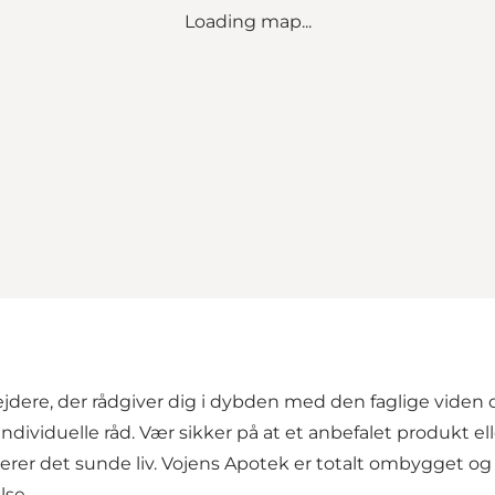
Loading map...
re, der rådgiver dig i dybden med den faglige viden o
individuelle råd. Vær sikker på at et anbefalet produkt e
riterer det sunde liv. Vojens Apotek er totalt ombygget o
lse.