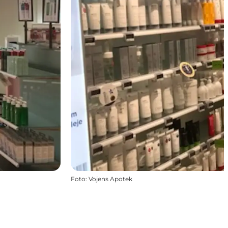
Foto
:
Vojens Apotek