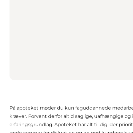
På apoteket møder du kun faguddannede medarbejde
kræver. Forvent derfor altid saglige, uafhængige og 
erfaringsgrundlag. Apoteket har alt til dig, der prio
gode rammer for diskretion og en god kundeopleve