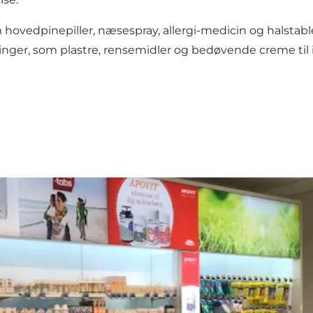
vedpinepiller, næsespray, allergi-medicin og halstablet
ger, som plastre, rensemidler og bedøvende creme til i