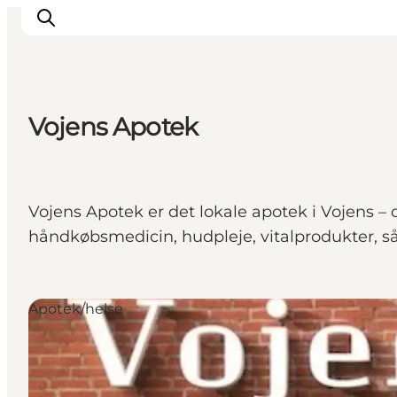
Vojens Apotek
Oplevelser
Byer & Steder
Det sker
Vojens Apotek er det lokale apotek i Vojens –
Overnatning
håndkøbsmedicin, hudpleje, vitalprodukter, så
Planlæg din ferie
Booking
Apotek/helse