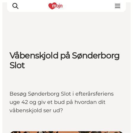
Oplevelser
Våbenskjold på Sønderborg
Byer & Steder
Slot
Det sker
Overnatning
Planlæg din ferie
Booking
Besøg Sønderborg Slot i efterårsferiens
uge 42 og giv et bud på hvordan dit
våbenskjold ser ud?