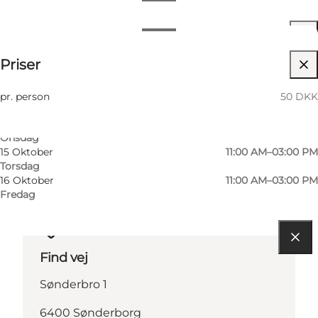
Datoer og tider
Datoer og tider
50 DKK
Priser
Besøg hjemmeside
12 Oktober
11:00 AM–03:00 PM
Mandag
Børn
13 Oktober
11:00 AM–03:00 PM
pr. person
50 DKK
Tirsdag
14 Oktober
11:00 AM–03:00 PM
Onsdag
15 Oktober
11:00 AM–03:00 PM
Torsdag
16 Oktober
11:00 AM–03:00 PM
Fredag
Find vej
Sønderbro 1
6400 Sønderborg