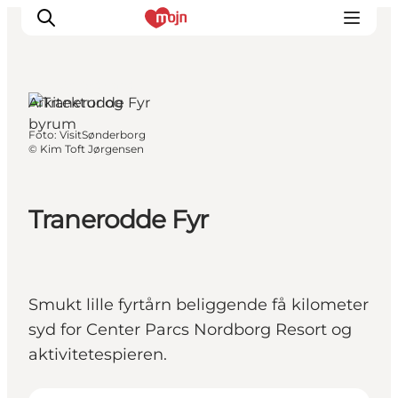
Als, Sydjylland
Arkitektur og
byrum
Foto
:
VisitSønderborg
Oplevelser
©
Kim Toft Jørgensen
Byer & Steder
Det sker
Tranerodde Fyr
Overnatning
Planlæg din ferie
Booking
Smukt lille fyrtårn beliggende få kilometer
syd for Center Parcs Nordborg Resort og
aktivitetespieren.