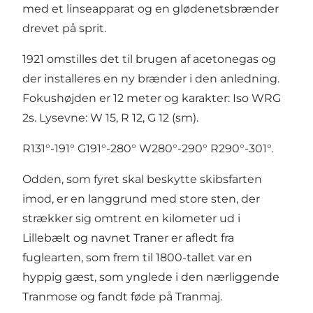
med et linseapparat og en glødenetsbrænder
drevet på sprit.
1921 omstilles det til brugen af acetonegas og
der installeres en ny brænder i den anledning.
Fokushøjden er 12 meter og karakter: Iso WRG
2s. Lysevne: W 15, R 12, G 12 (sm).
R131°-191° G191°-280° W280°-290° R290°-301°.
Odden, som fyret skal beskytte skibsfarten
imod, er en langgrund med store sten, der
strækker sig omtrent en kilometer ud i
Lillebælt og navnet Traner er afledt fra
fuglearten, som frem til 1800-tallet var en
hyppig gæst, som ynglede i den nærliggende
Tranmose og fandt føde på Tranmaj.