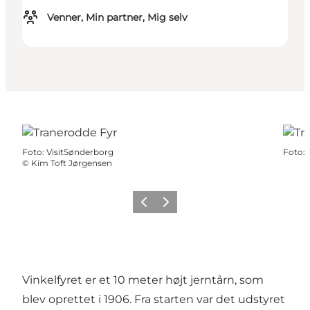
Venner, Min partner, Mig selv
Foto
:
VisitSønderborg
Foto
:
©
Kim Toft Jørgensen
Forrige
Næste
Vinkelfyret
er et 10 meter højt jerntårn, som
blev oprettet i 1906. Fra starten var det udstyret