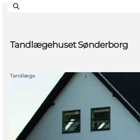
Tandlægehuset Sønderborg
Oplevelser
Byer & Steder
Det sker
Tandlæge
Overnatning
Planlæg din ferie
Booking