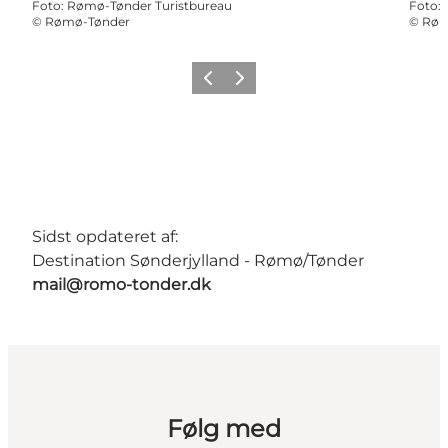
Foto
:
Rømø-Tønder Turistbureau
Foto
:
©
Rømø-Tønder
©
Røm
Forrige
Næste
Sidst opdateret af:
Destination Sønderjylland - Rømø/Tønder
mail@romo-tonder.dk
Følg med