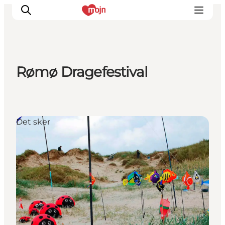
Rømø Dragefestival
Oplevelser
Byer & Steder
Det sker
Det sker
Overnatning
Planlæg din ferie
Booking