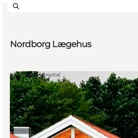
Nordborg Lægehus
Oplevelser
Byer & Steder
Det sker
Lægehjælp/Hospital
Overnatning
Planlæg din ferie
Booking