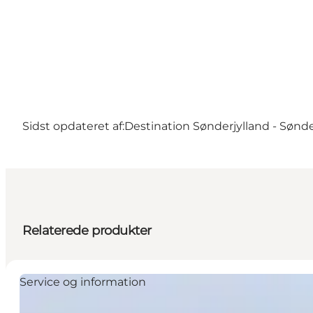
Sidst opdateret af:
Destination Sønderjylland - Sønd
Relaterede produkter
Service og information