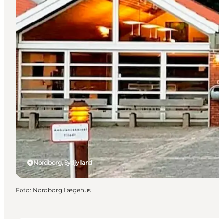
Nordborg, Sydjylland
Foto
:
Nordborg Lægehus