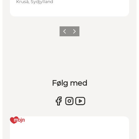
Kruså, Sydjylland
Forrige
Næste
Følg med