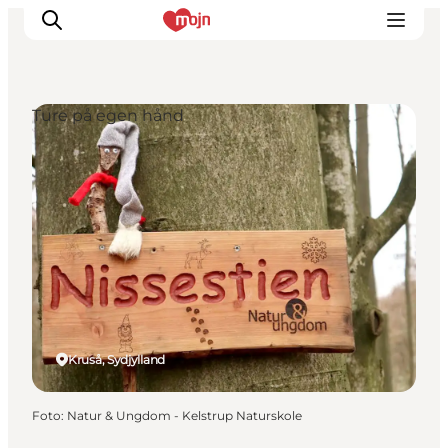
Ture på egen hånd
Oplevelser
Byer & Steder
Det sker
Overnatning
Planlæg din ferie
Booking
Kruså, Sydjylland
Foto
:
Natur & Ungdom - Kelstrup Naturskole