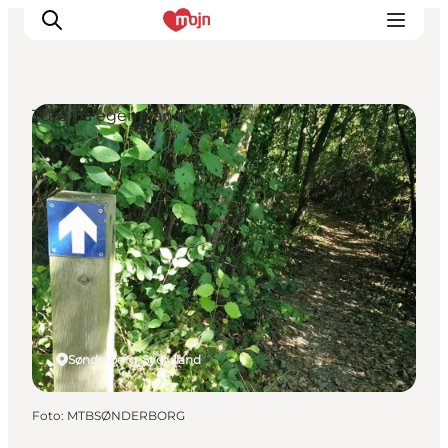
Ture på egen hånd
Oplevelser
Byer & Steder
Det sker
Overnatning
Planlæg din ferie
Booking
Sønderborg, Sydjylland
Foto
:
MTBSØNDERBORG