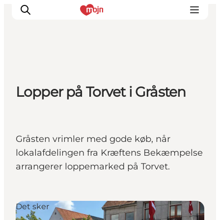
Oplevelser
Lopper på Torvet i Gråsten
Byer & Steder
Det sker
Overnatning
Planlæg din ferie
Gråsten vrimler med gode køb, når
Booking
lokalafdelingen fra Kræftens Bekæmpelse
arrangerer loppemarked på Torvet.
Det sker