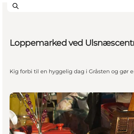
Loppemarked ved Ulsnæscent
Oplevelser
Byer & Steder
Det sker
Kig forbi til en hyggelig dag i Gråsten og gør 
Overnatning
Planlæg din ferie
Booking
Det sker