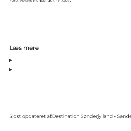
Foto
:
Viviane Monconduit - Pixabay
Læs mere
Sidst opdateret af:
Destination Sønderjylland - Sønd