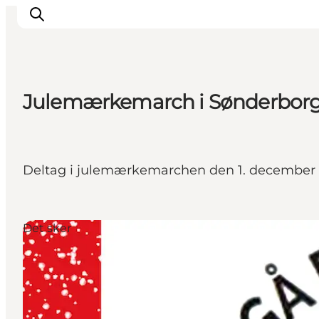
Julemærkemarch i Sønderbor
Oplevelser
Byer & Steder
Det sker
Deltag i julemærkemarchen den 1. december og 
Overnatning
Planlæg din ferie
Booking
Det sker