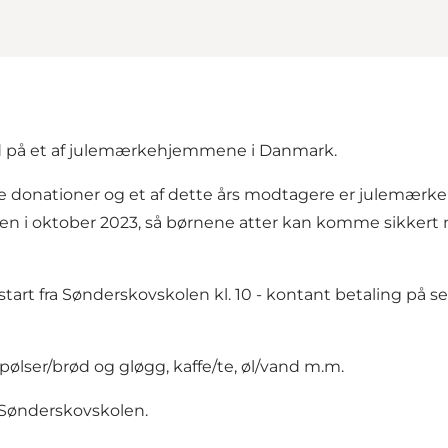
ld på et af julemærkehjemmene i Danmark.
e donationer og et af dette års modtagere er julemær
loden i oktober 2023, så børnene atter kan komme sikker
tart fra Sønderskovskolen kl. 10 - kontant betaling på se
pølser/brød og gløgg, kaffe/te, øl/vand m.m.
å Sønderskovskolen.