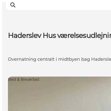
Haderslev Hus værelsesudlejni
Oplevelser
Byer & Steder
Det sker
Overnatning centralt i midtbyen bag Hadersl
Overnatning
Planlæg din ferie
Booking
Bed & Breakfast