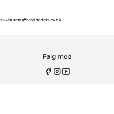
slev
bureau@visithaderslev.dk
Følg med