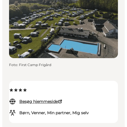
Foto
:
First Camp Frigård
Besøg hjemmeside
Børn, Venner, Min partner, Mig selv