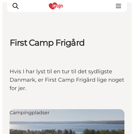
First Camp Frigård
Oplevelser
Byer & Steder
Det sker
Hvis I har lyst til en tur til det sydligste
Overnatning
Danmark, er First Camp Frigård lige noget
Planlæg din ferie
for jer.
Booking
Campingpladser