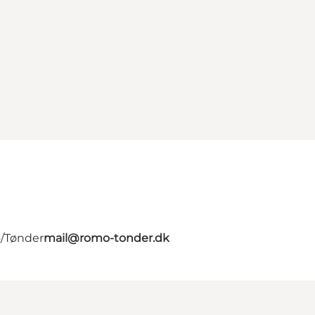
ø/Tønder
mail@romo-tonder.dk