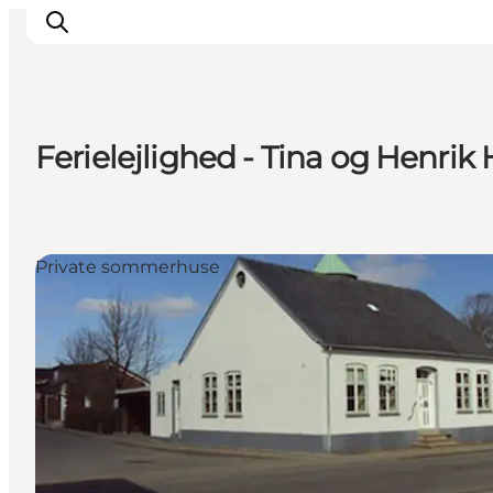
Ferielejlighed - Tina og Henrik
Oplevelser
Byer & Steder
Det sker
Private sommerhuse
Overnatning
Planlæg din ferie
Booking