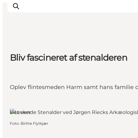
Oplevelser
Bliv fascineret af stenalderen
Byer & Steder
Det sker
Overnatning
Planlæg din ferie
Oplev flintesmeden Harm samt hans familie og
Booking
Det sker
Foto
:
Birthe Flytkjær