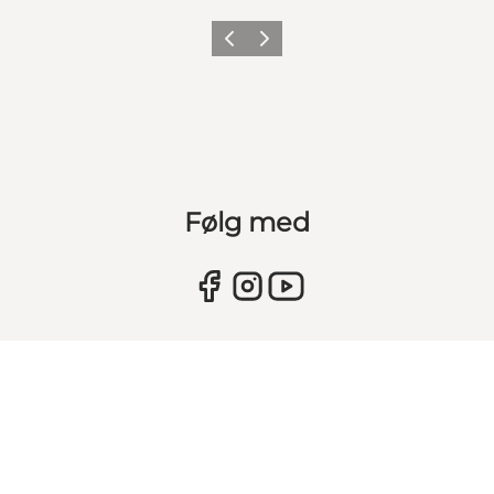
Forrige
Næste
Følg med