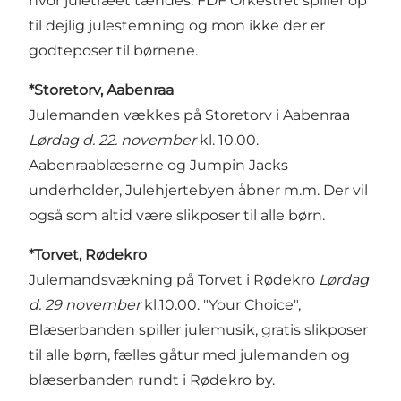
hvor juletræet tændes. FDF Orkestret spiller op
til dejlig julestemning og mon ikke der er
godteposer til børnene.
*Storetorv, Aabenraa
Julemanden vækkes på Storetorv i Aabenraa
Lørdag d. 22. november
kl. 10.00.
Aabenraablæserne og Jumpin Jacks
underholder, Julehjertebyen åbner m.m. Der vil
også som altid være slikposer til alle børn.
*Torvet, Rødekro
Julemandsvækning på Torvet i Rødekro
Lørdag
d. 29 november
kl.10.00. "Your Choice",
Blæserbanden spiller julemusik, gratis slikposer
til alle børn, fælles gåtur med julemanden og
blæserbanden rundt i Rødekro by.