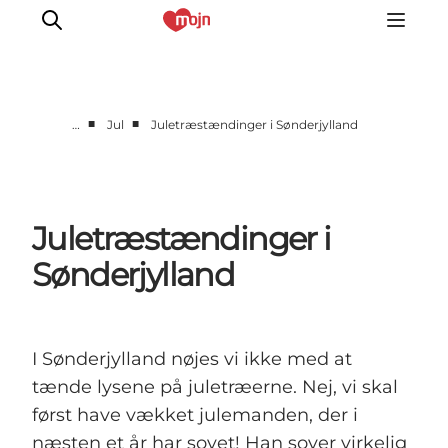
■
■
…
Jul
Juletræstændinger i Sønderjylland
Oplevelser
Byer & Steder
Det sker
Juletræstændinger i
Overnatning
Sønderjylland
Planlæg din ferie
Booking
I Sønderjylland nøjes vi ikke med at
tænde lysene på juletræerne. Nej, vi skal
først have vækket julemanden, der i
næsten et år har sovet! Han sover virkelig