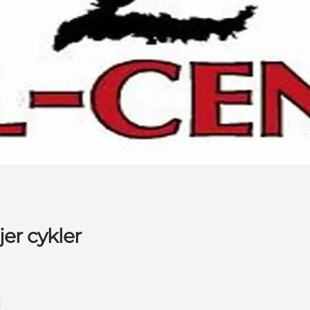
jer cykler
l