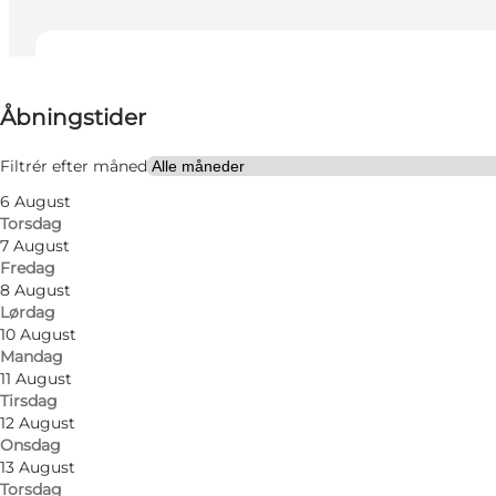
Se åbningstider
Åbningstider
Besøg hjemmeside
Børn, Venner, Mig selv, Min partner
Filtrér efter måned
6 August
Torsdag
7 August
Fredag
8 August
Lørdag
10 August
Mandag
Vollerup 2 Hjul-Center udlejer nye komfort cykler, so
11 August
Tirsdag
12 August
Du finder os i Vollerup i udkanten af Sønderborg, t
Onsdag
13 August
Ring og reserver, så er cyklerne klar når I kommer.
Torsdag