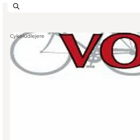
Cykeludlejere
Oplevelser
Byer & Steder
Det sker
Overnatning
Planlæg din ferie
Booking