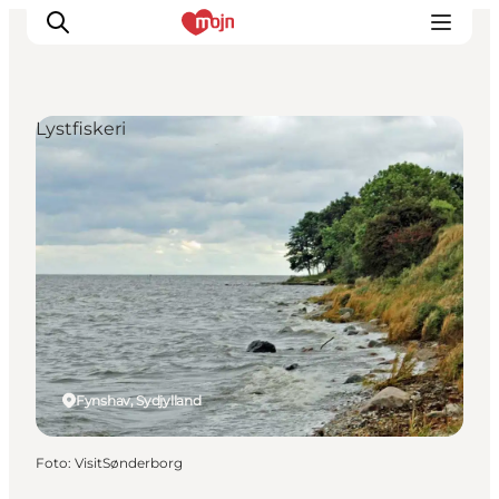
Lystfiskeri
Oplevelser
Byer & Steder
Det sker
Overnatning
Planlæg din ferie
Booking
Fynshav, Sydjylland
Foto
:
VisitSønderborg