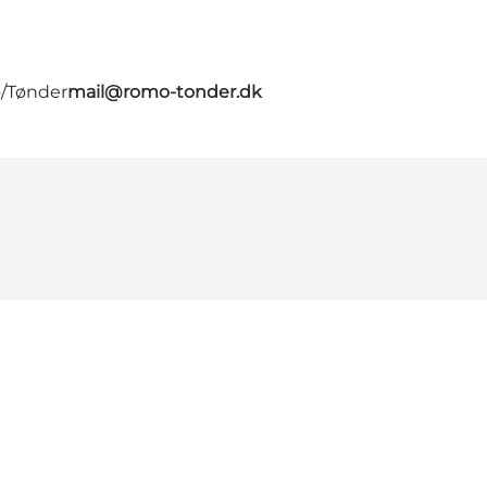
ø/Tønder
mail@romo-tonder.dk