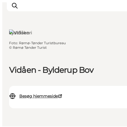
Lystfiskeri
Foto
:
Rømø-Tønder Turistbureau
Oplevelser
©
Rømø Tønder Turist
Byer & Steder
Det sker
Vidåen - Bylderup Bov
Overnatning
Planlæg din ferie
Booking
Besøg hjemmeside