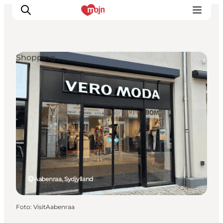
Shopping
Oplevelser
Byer & Steder
Det sker
Overnatning
Planlæg din ferie
Booking
Aabenraa, Sydjylland
Foto
:
VisitAabenraa