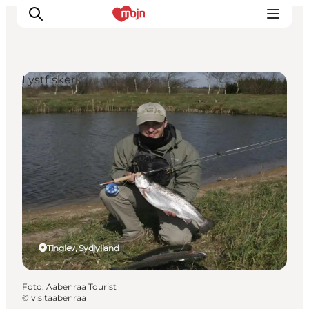
Lystfiskeri
Oplevelser
Byer & Steder
Det sker
Overnatning
Planlæg din ferie
Booking
Tinglev, Sydjylland
Foto
:
Aabenraa Tourist
©
visitaabenraa