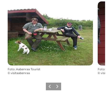
Foto
:
Aabenraa Tourist
Foto
:
©
visitaabenraa
©
visi
Forrige
Næste