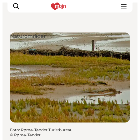
Naturområder
Oplevelser
Byer & Steder
Det sker
Overnatning
Planlæg din ferie
Booking
Foto
:
Rømø-Tønder Turistbureau
©
Rømø-Tønder