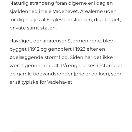
Naturlig strandeng foran digerne er i dag en
sjældenhed i hele Vadehavet. Arealerne uden
for diget ejes af Fugleværnsfonden, digelauget,
private samt staten.
Havdiget, der afgrænser Stormengene, blev
bygget i 1912 og genopført i 1923 efter en
ødelæggende stormflod. Siden har det ikke
været gennembrudt. På engene ses resterne af
de gamle tidevandsrender (prieler og loer), som
er så typiske for Vadehavet..