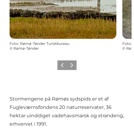
Foto
:
Rømø-Tønder Turistbureau
Foto
:
©
Rømø-Tønder
©
Røm
Forrige
Næste
Stormengene på Rømøs sydspids er et af
Fugleværnsfondens 20 naturreservater, 36
hektar uinddiget vadehavsmarsk og strandeng,
erhvervet i 1991.