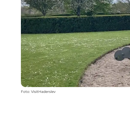
Foto
:
VisitHaderslev