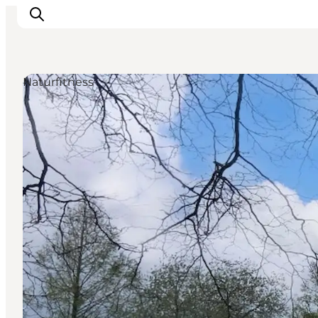
Naturfitness
Oplevelser
Byer & Steder
Det sker
Overnatning
Planlæg din ferie
Booking