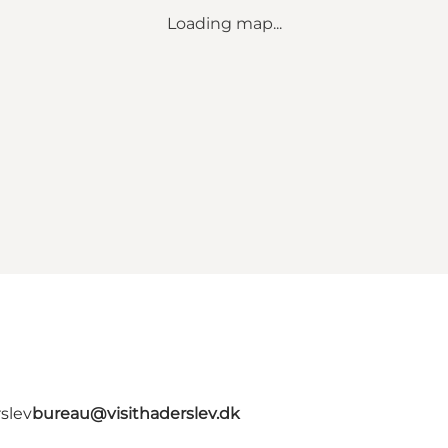
Loading map...
slev
bureau@visithaderslev.dk