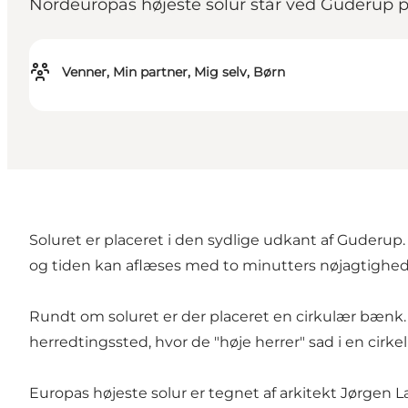
Nordeuropas højeste solur står ved Guderup p
Venner, Min partner, Mig selv, Børn
Soluret er placeret i den sydlige udkant af Guderup.
og tiden kan aflæses med to minutters nøjagtighed,
Rundt om soluret er der placeret en cirkulær bænk. De
herredtingssted, hvor de "høje herrer" sad i en cirkel
Europas højeste solur er tegnet af arkitekt Jørgen