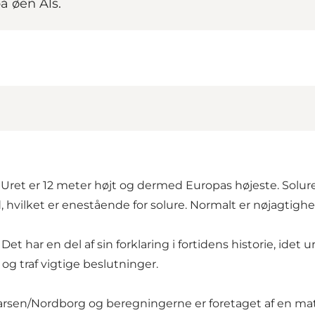
å øen Als.
 Uret er 12 meter højt og dermed Europas højeste. Solure
 hvilket er enestående for solure. Normalt er nøjagtigh
t har en del af sin forklaring i fortidens historie, idet
 og traf vigtige beslutninger.
 Larsen/Nordborg og beregningerne er foretaget af en 