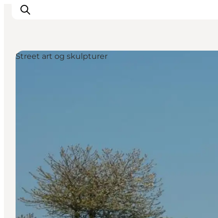
Street art og skulpturer
Oplevelser
Byer & Steder
Det sker
Overnatning
Planlæg din ferie
Booking