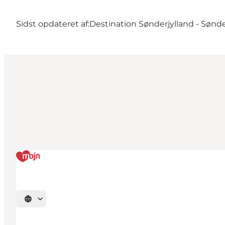
Sidst opdateret af:
Destination Sønderjylland - Sønd
Vælg sprog