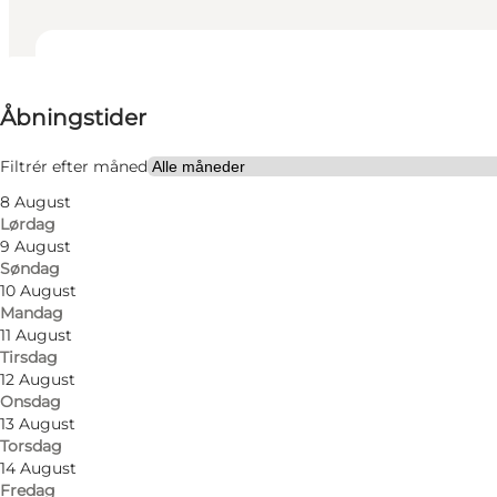
Se åbningstider
Åbningstider
Besøg hjemmeside
Børn, Venner, Min partner, Mig selv
Filtrér efter måned
8 August
Lørdag
9 August
Søndag
10 August
Mandag
11 August
Tirsdag
Hos Søstrene Grene finder De spændende varer fra he
12 August
Onsdag
Sortimentet er hele tiden skiftende, men fælles for pro
13 August
Torsdag
14 August
Fredag