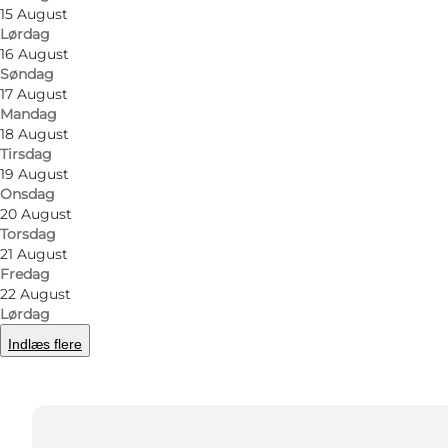
15 August
Lørdag
instagram
facebook
16 August
Søndag
17 August
Mandag
18 August
Tirsdag
19 August
Onsdag
Find vej
20 August
Torsdag
Østergade 4
21 August
Fredag
6400 Sønderborg
22 August
Lørdag
Indlæs flere
Find vej