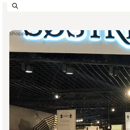
Shopping
Oplevelser
Byer & Steder
Det sker
Overnatning
Planlæg din ferie
Booking