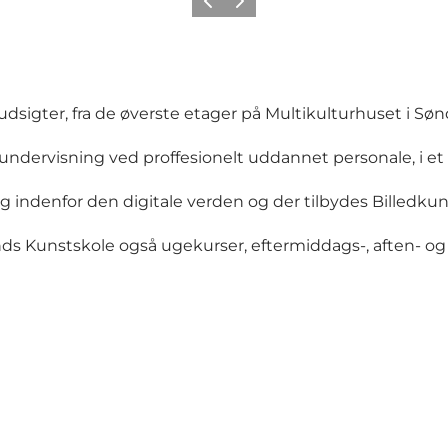
Forrige
Næste
dsigter, fra de øverste etager på Multikulturhuset i Sø
tundervisning ved proffesionelt uddannet personale, i et 
 indenfor den digitale verden og der tilbydes Billedku
nds Kunstskole også ugekurser, eftermiddags-, aften- 