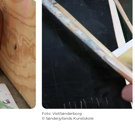
Foto
:
VisitSønderborg
©
Sønderjyllands Kunstskole