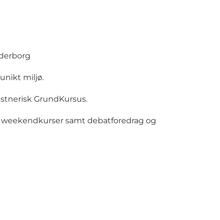
nderborg
unikt miljø.
nstnerisk GrundKursus.
og weekendkurser samt debatforedrag og