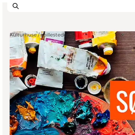
Kulturhuse / spillesteder
Oplevelser
Byer & Steder
Det sker
Overnatning
Planlæg din ferie
Booking