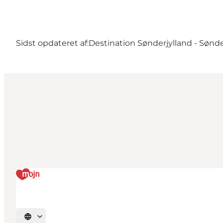
Sidst opdateret af:
Destination Sønderjylland - Sønd
Vælg sprog