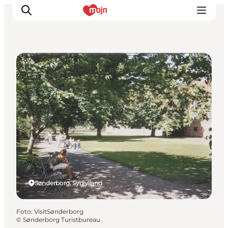
Haver og parker
Oplevelser
Byer & Steder
Det sker
Overnatning
Planlæg din ferie
Booking
Sønderborg, Sydjylland
Foto
:
VisitSønderborg
©
Sønderborg Turistbureau