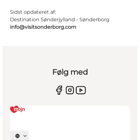
Sidst opdateret af:
Destination Sønderjylland - Sønderborg
info@visitsonderborg.com
Følg med
Vælg sprog