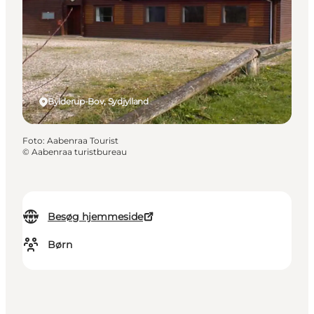
Bylderup-Bov, Sydjylland
Foto
:
Aabenraa Tourist
©
Aabenraa turistbureau
Besøg hjemmeside
Børn