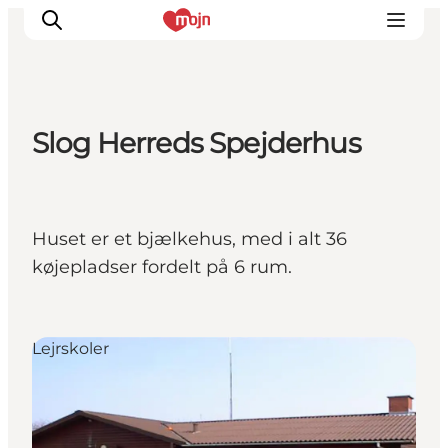
Slog Herreds Spejderhus
Oplevelser
Byer & Steder
Det sker
Huset er et bjælkehus, med i alt 36
Overnatning
køjepladser fordelt på 6 rum.
Planlæg din ferie
Booking
Lejrskoler