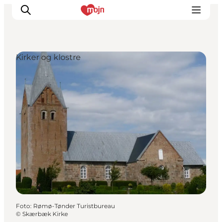
Kirker og klostre
Oplevelser
Byer & Steder
Det sker
Overnatning
Planlæg din ferie
Booking
Foto
:
Rømø-Tønder Turistbureau
©
Skærbæk Kirke