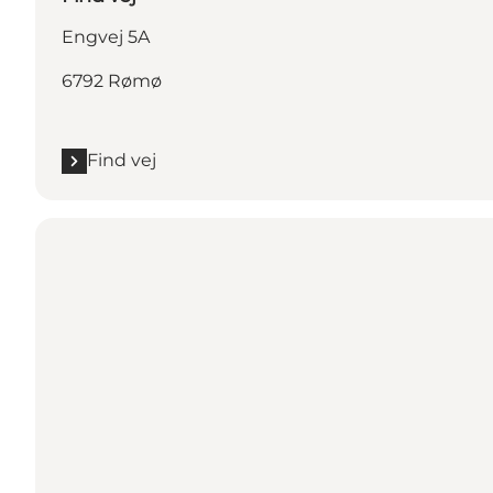
Engvej 5A
6792 Rømø
Find vej