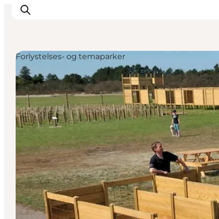
Forlystelses- og temaparker
Oplevelser
Byer & Steder
Det sker
Overnatning
Planlæg din ferie
Booking