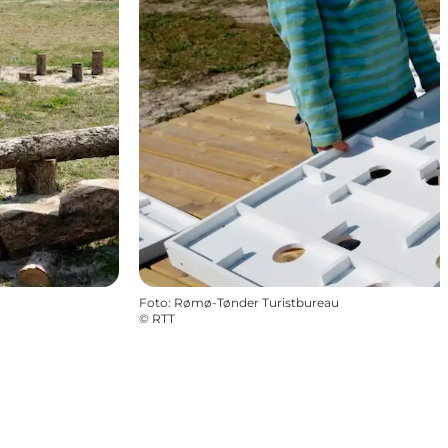
Foto
:
Rømø-Tønder Turistbureau
©
RTT