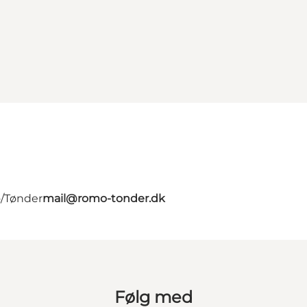
ø/Tønder
mail@romo-tonder.dk
Følg med