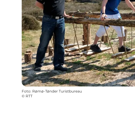
Foto
:
Rømø-Tønder Turistbureau
©
RTT