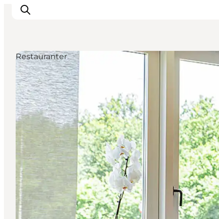
Restauranter
Oplevelser
Byer & Steder
Det sker
Overnatning
Planlæg din ferie
Booking