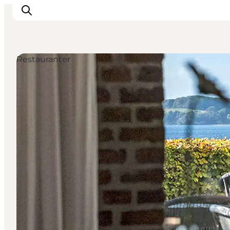
Restauranter
Oplevelser
Byer & Steder
Det sker
Overnatning
Planlæg din ferie
Booking