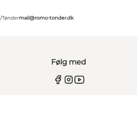
ø/Tønder
mail@romo-tonder.dk
Følg med