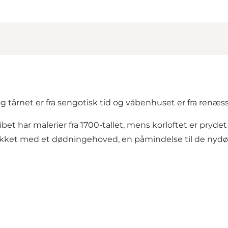
og tårnet er fra sengotisk tid og våbenhuset er fra renæs
kibet har malerier fra 1700-tallet, mens korloftet er pry
t med et dødningehoved, en påmindelse til de nydøbte