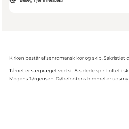
Besøg hjemmeside
Kirken består af senromansk kor og skib. Sakristiet 
Tårnet er særpræget ved sit 8-sidede spir. Loftet i s
Mogens Jørgensen. Døbefontens himmel er udsmykke