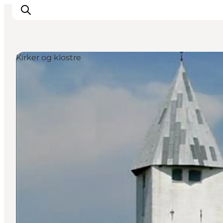
Kirker og klostre
Oplevelser
Byer & Steder
Det sker
Overnatning
Planlæg din ferie
Booking