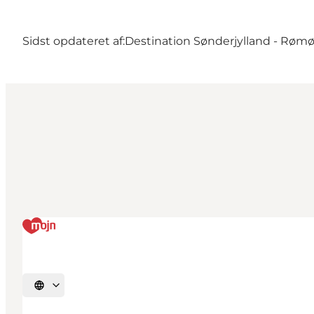
Sidst opdateret af:
Destination Sønderjylland - Røm
Vælg sprog