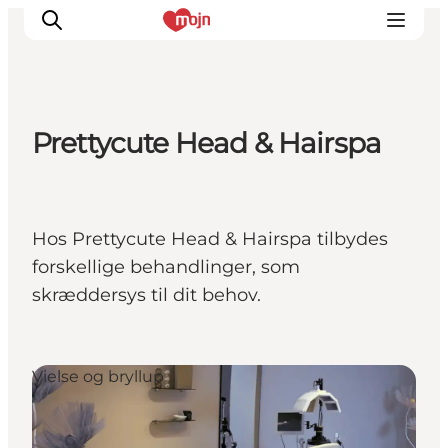
Prettycute Head & Hairspa
Oplevelser
Byer & Steder
Det sker
Hos Prettycute Head & Hairspa tilbydes
Overnatning
forskellige behandlinger, som
Planlæg din ferie
skræddersys til dit behov.
Booking
Vielse og bryllup