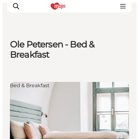
Ole Petersen - Bed &
Oplevelser
Breakfast
Byer & Steder
Det sker
Overnatning
Bed & Breakfast
Planlæg din ferie
Booking