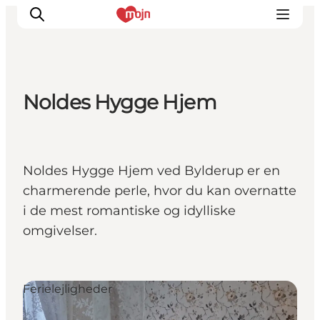
Noldes Hygge Hjem
Oplevelser
Byer & Steder
Det sker
Noldes Hygge Hjem ved Bylderup er en
Overnatning
charmerende perle, hvor du kan overnatte
Planlæg din ferie
i de mest romantiske og idylliske
Booking
omgivelser.
Ferielejligheder