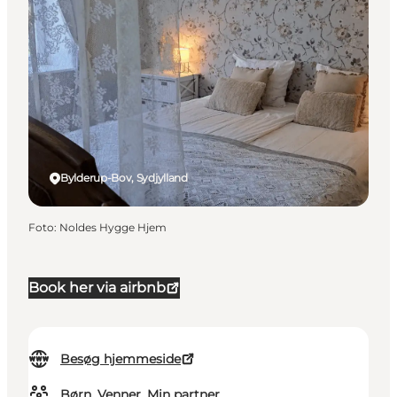
Bylderup-Bov, Sydjylland
Foto
:
Noldes Hygge Hjem
Book her via airbnb
Besøg hjemmeside
Børn, Venner, Min partner