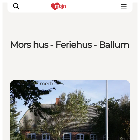
Mors hus - Feriehus - Ballum
Oplevelser
Byer & Steder
Det sker
Overnatning
Private sommerhuse
Planlæg din ferie
Booking