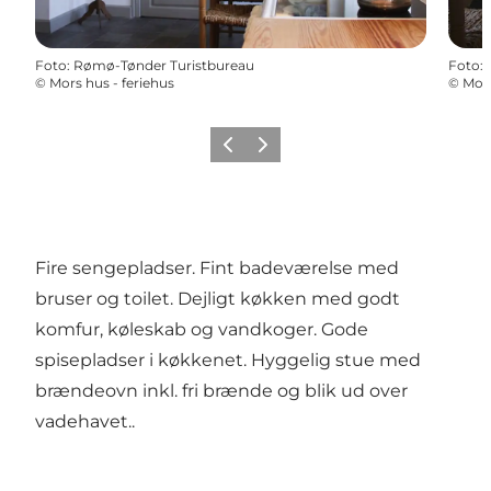
Foto
:
Rømø-Tønder Turistbureau
Foto
:
©
Mors hus - feriehus
©
Mors
Forrige
Næste
Fire sengepladser. Fint badeværelse med
bruser og toilet. Dejligt køkken med godt
komfur, køleskab og vandkoger. Gode
spisepladser i køkkenet. Hyggelig stue med
brændeovn inkl. fri brænde og blik ud over
vadehavet..