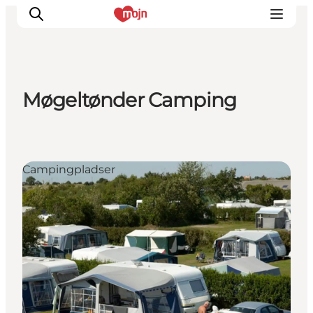
Møgeltønder Camping
Oplevelser
Byer & Steder
Det sker
Campingpladser
Overnatning
Planlæg din ferie
Booking