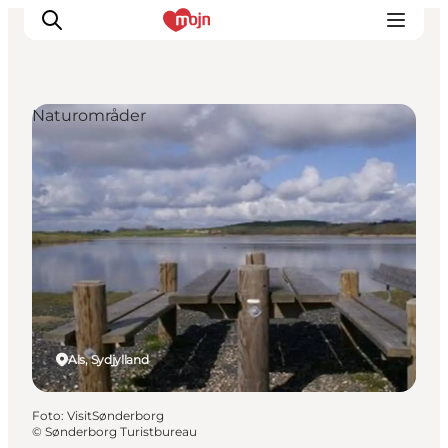
Naturområder
Oplevelser
Byer & Steder
Det sker
Overnatning
Planlæg din ferie
Booking
Als, Sydjylland
Foto
:
VisitSønderborg
©
Sønderborg Turistbureau